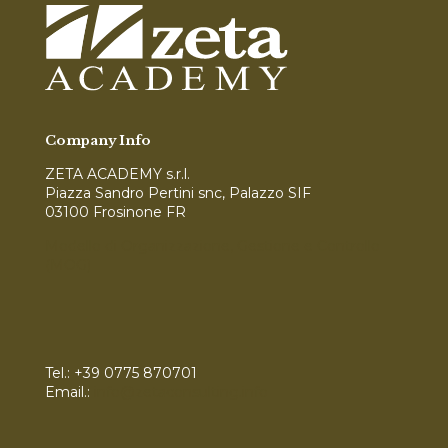
Company Info
ZETA ACADEMY s.r.l.
Piazza Sandro Pertini snc, Palazzo SIF
03100 Frosinone FR
Modello di Organizzazione, Gestione e Controllo
(MOG)
Tel.:
+39 0775 870701
Email.:
info@zetaconsulting.info