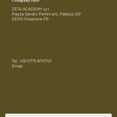
Company Info
ZETA ACADEMY s.r.l.
Piazza Sandro Pertini snc, Palazzo SIF
03100 Frosinone FR
Modello di Organizzazione, Gestione e Controllo
(MOG)
Tel.:
+39 0775 870701
Email.:
info@zetaconsulting.info
Servizi
Bandi
Chi Siamo
News
Contatti
Lavora con Noi