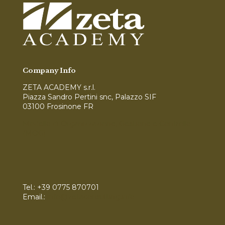
Company Info
ZETA ACADEMY s.r.l.
Piazza Sandro Pertini snc, Palazzo SIF
03100 Frosinone FR
Modello di Organizzazione, Gestione e Controllo
(MOG)
Tel.:
+39 0775 870701
Email.:
info@zetaconsulting.info