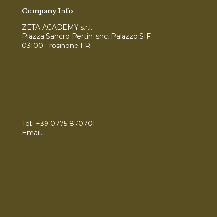
Company Info
ZETA ACADEMY s.r.l.
Piazza Sandro Pertini snc, Palazzo SIF
03100 Frosinone FR
Modello di Organizzazione, Gestione e Controllo
(MOG)
Tel.:
+39 0775 870701
Email.:
info@zetaconsulting.info
Servizi
Bandi
Chi Siamo
News
Contatti
Lavora con Noi