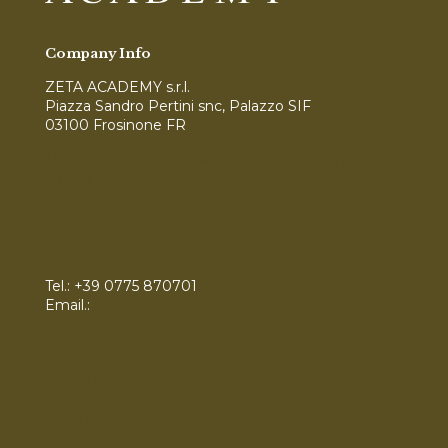
Company Info
ZETA ACADEMY s.r.l.
Piazza Sandro Pertini snc, Palazzo SIF
03100 Frosinone FR
Modello di Organizzazione, Gestione e Controllo
(MOG)
Tel.:
+39 0775 870701
Email.:
info@zetaconsulting.info
Servizi
Bandi
Chi Siamo
News