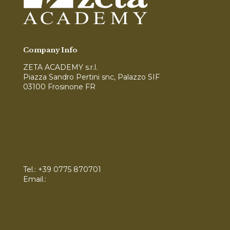
Company Info
ZETA ACADEMY s.r.l.
Piazza Sandro Pertini snc, Palazzo SIF
03100 Frosinone FR
Modello di Organizzazione, Gestione e Controllo
(MOG)
Tel.:
+39 0775 870701
Email.:
info@zetaconsulting.info
Servizi
Bandi