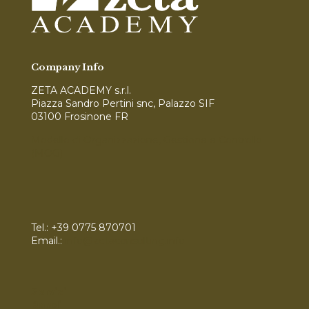
Company Info
ZETA ACADEMY s.r.l.
Piazza Sandro Pertini snc, Palazzo SIF
03100 Frosinone FR
Modello di Organizzazione, Gestione e Controllo
(MOG)
Tel.:
+39 0775 870701
Email.:
info@zetaconsulting.info
Servizi
Bandi