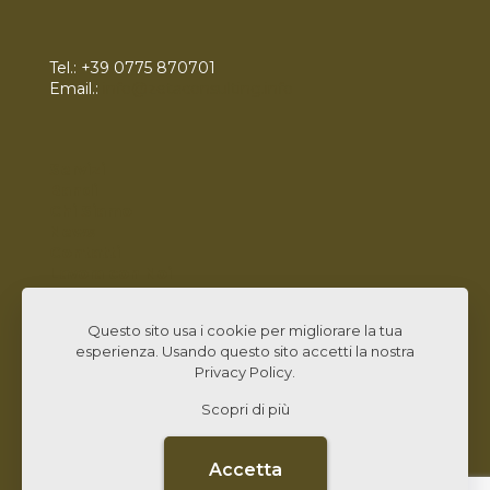
Tel.:
+39 0775 870701
Email.:
info@zetaconsulting.info
Servizi
Bandi
Chi Siamo
News
Contatti
Lavora con Noi
Linked In
Questo sito usa i cookie per migliorare la tua
esperienza. Usando questo sito accetti la nostra
Privacy Policy
.
Scopri di più
© 2026 Zeta Consulting s.r.l. All Rights Reserved |
Design by
CB&C Lab
Accetta
CARTA QUALITÀ
PRIVACY POLICY