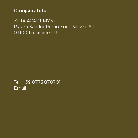
Company Info
ZETA ACADEMY s.r.l.
Piazza Sandro Pertini snc, Palazzo SIF
03100 Frosinone FR
Modello di Organizzazione, Gestione e Controllo
(MOG)
Tel.:
+39 0775 870701
Email.:
info@zetaconsulting.info
Servizi
Bandi
Chi Siamo
News
Contatti