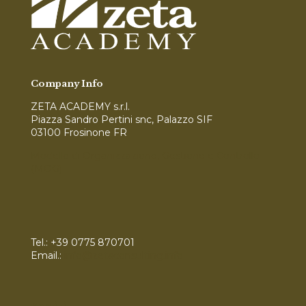
Company Info
ZETA ACADEMY s.r.l.
Piazza Sandro Pertini snc, Palazzo SIF
03100 Frosinone FR
Modello di Organizzazione, Gestione e Controllo
(MOG)
Tel.:
+39 0775 870701
Email.:
info@zetaconsulting.info