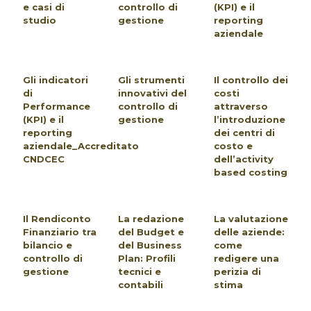
e casi di
controllo di
(KPI) e il
studio
gestione
reporting
aziendale
Gli indicatori
Gli strumenti
Il controllo dei
di
innovativi del
costi
Performance
controllo di
attraverso
(KPI) e il
gestione
l’introduzione
reporting
dei centri di
aziendale_Accreditato
costo e
CNDCEC
dell’activity
based costing
Il Rendiconto
La redazione
La valutazione
Finanziario tra
del Budget e
delle aziende:
bilancio e
del Business
come
controllo di
Plan: Profili
redigere una
gestione
tecnici e
perizia di
contabili
stima