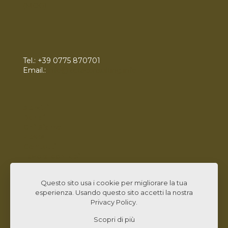
(MOG)
Tel.:
+39 0775 870701
Email.:
info@zetaconsulting.info
Servizi
Bandi
Chi Siamo
News
Contatti
Lavora con Noi
Linked In
Questo sito usa i cookie per migliorare la tua
esperienza. Usando questo sito accetti la nostra
Privacy Policy
.
Scopri di più
© 2026 Zeta Consulting s.r.l. All Rights Reserved |