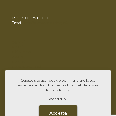
Tel.:
+39 0775 870701
Email.:
info@zetaconsulting.info
Servizi
Bandi
Chi Siamo
News
Contatti
Lavora con Noi
Linked In
Questo sito usa i cookie per migliorare la tua
esperienza. Usando questo sito accetti la nostra
Privacy Policy
.
Scopri di più
© 2026 Zeta Consulting s.r.l. All Rights Reserved |
Design by
CB&C Lab
Accetta
CARTA QUALITÀ
PRIVACY POLICY