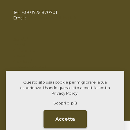
Tel.:
+39 0775 870701
Email.:
info@zetaconsulting.info
Servizi
Bandi
Chi Siamo
News
Contatti
Lavora con Noi
Linked In
Questo sito usa i cookie per migliorare la tua
esperienza. Usando questo sito accetti la nostra
Privacy Policy
.
Scopri di più
© 2026 Zeta Consulting s.r.l. All Rights Reserved |
Design by
CB&C Lab
Accetta
CARTA QUALITÀ
PRIVACY POLICY
DATI SOCIETARI