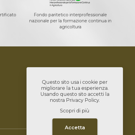
tificato
Fondo paritetico interprofessionale
nazionale per la formazione continua in
agricoltura
Servizi
Bandi
Questo sito usa i cookie per
Chi Siamo
migliorare la tua esperienza.
News
Usando questo sito accetti la
Contatti
nostra
Privacy Policy
.
Lavora con Noi
Scopri di più
Linked In
Accetta