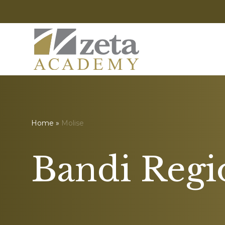
Home
»
Molise
Bandi Regi