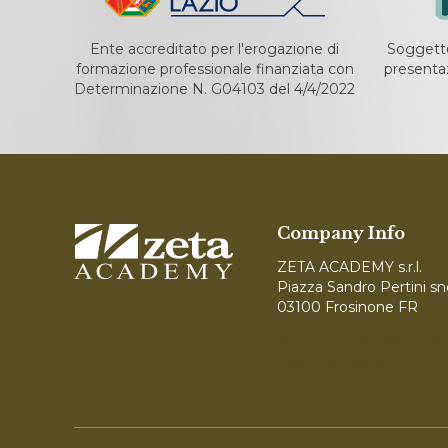
Ente accreditato per l'erogazione di
Soggetto
formazione professionale finanziata con
presentaz
Determinazione N. G04103 del 4/4/2022
Company Info
ZETA ACADEMY s.r.l.
Piazza Sandro Pertini sn
03100 Frosinone FR
Modello di Organizzazio
Controllo (MOG)