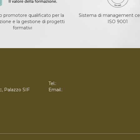
 promotore qualificato per la
Sistema di management cer
ione e la gestione di progetti
ISO 9001
formativi
Tel.:
+39 0775 870701
c, Palazzo SIF
Email.:
info@zetaconsulting.info
ne, Gestione e