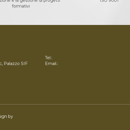
ione e la gestione di progetti
ISO 9001
formativi
Tel.:
+39 0775 870701
c, Palazzo SIF
Email.:
info@zetaconsulting.info
ne, Gestione e
esign by
CB&C
CARTA QUALITÀ