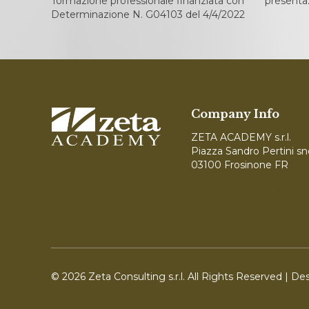
formazione professionale finanziata con
presentaz
Determinazione N. G04103 del 4/4/2022
Company Info
ZETA ACADEMY s.r.l.
Piazza Sandro Pertini sn
03100 Frosinone FR
Modello di Organizzazio
Controllo (MOG)
© 2026 Zeta Consulting s.r.l. All Rights Reserved | D
Lab