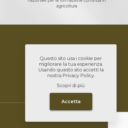
nazionale per la formazione continua in
agricoltura
Servizi
Bandi
Questo sito usa i cookie per
Chi Siamo
migliorare la tua esperienza.
News
Usando questo sito accetti la
Contatti
nostra
Privacy Policy
.
Lavora con Noi
Scopri di più
Linked In
Accetta
PRIVACY POLICY
DATI SOCIETARI