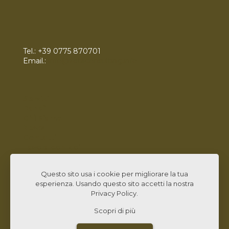
Tel.:
+39 0775 870701
Email.:
info@zetaconsulting.info
Servizi
Bandi
Chi Siamo
News
Contatti
Lavora con Noi
Linked In
Questo sito usa i cookie per migliorare la tua
esperienza. Usando questo sito accetti la nostra
Privacy Policy
.
Scopri di più
© 2026 Zeta Consulting s.r.l. All Rights Reserved |
Design by
CB&C Lab