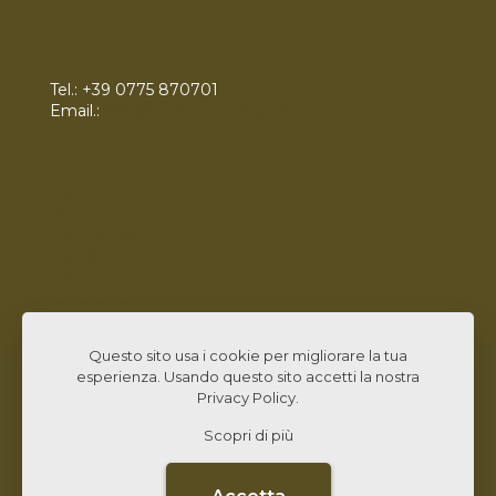
Tel.:
+39 0775 870701
Email.:
info@zetaconsulting.info
Servizi
Bandi
Chi Siamo
News
Contatti
Lavora con Noi
Linked In
Questo sito usa i cookie per migliorare la tua
esperienza. Usando questo sito accetti la nostra
Privacy Policy
.
Scopri di più
© 2026 Zeta Consulting s.r.l. All Rights Reserved |
Design by
CB&C Lab