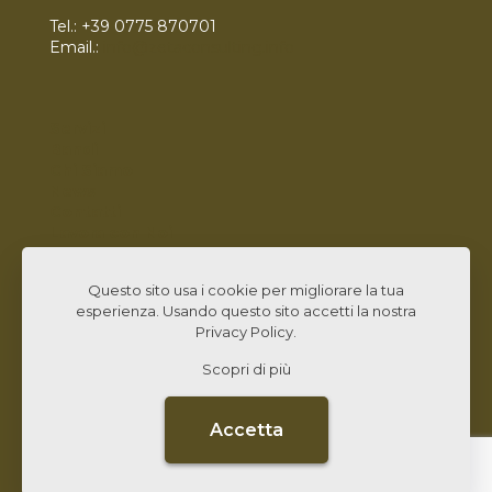
Tel.:
+39 0775 870701
Email.:
info@zetaconsulting.info
Servizi
Bandi
Chi Siamo
News
Contatti
Lavora con Noi
Linked In
Questo sito usa i cookie per migliorare la tua
esperienza. Usando questo sito accetti la nostra
Privacy Policy
.
Scopri di più
© 2026 Zeta Consulting s.r.l. All Rights Reserved |
Design by
CB&C Lab
Accetta
CARTA QUALITÀ
PRIVACY POLICY
DATI SOCIETARI