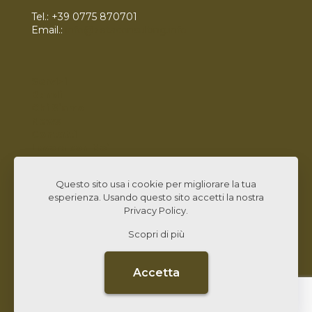
Tel.:
+39 0775 870701
Email.:
info@zetaconsulting.info
Servizi
Bandi
Chi Siamo
News
Contatti
Lavora con Noi
Linked In
Questo sito usa i cookie per migliorare la tua
esperienza. Usando questo sito accetti la nostra
Privacy Policy
.
Scopri di più
© 2026 Zeta Consulting s.r.l. All Rights Reserved |
Design by
CB&C Lab
Accetta
CARTA QUALITÀ
PRIVACY POLICY
DATI SOCIETARI