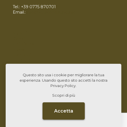
Tel.:
+39 0775 870701
Email.:
info@zetaconsulting.info
Servizi
Bandi
Chi Siamo
News
Contatti
Lavora con Noi
Linked In
Questo sito usa i cookie per migliorare la tua
esperienza. Usando questo sito accetti la nostra
Privacy Policy
.
Scopri di più
© 2026 Zeta Consulting s.r.l. All Rights Reserved |
Design by
CB&C Lab
Accetta
CARTA QUALITÀ
PRIVACY POLICY
DATI SOCIETARI