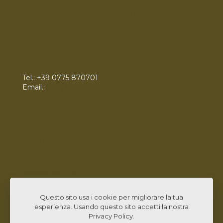
Modello di Organizzazione, Gestione e Controllo
(MOG)
Tel.:
+39 0775 870701
Email.:
info@zetaconsulting.info
Servizi
Bandi
Chi Siamo
News
Contatti
Lavora con Noi
Linked In
Questo sito usa i cookie per migliorare la tua
esperienza. Usando questo sito accetti la nostra
Privacy Policy
.